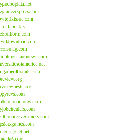
ypuertoplata.net
hepioneerxpress.com
owtofixissue.com
eamufabet.biz
ebfullform.com
llviddownload.com
ecorsmag.com
amblingcasinonews.com
iversitiesofamerica.net
rogameofbrands.com
breview.org
ervicewueste.org
ippyrevs.com
atkanumbernow.com
yjobcirculars.com
ealthmoreoverfitness.com
opslotxgames.com
uterloggnet.net
antella6.com