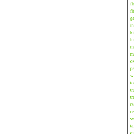
f
fi
g
i
k
lu
m
m
o
p
w
t
tr
t
r
r
s
t
q