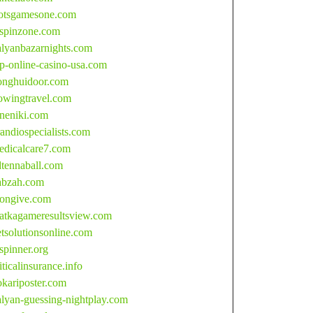
lotsgamesone.com
ispinzone.com
alyanbazarnights.com
op-online-casino-usa.com
onghuidoor.com
lowingtravel.com
ineniki.com
andiospecialists.com
edicalcare7.com
dtennaball.com
abzah.com
ongive.com
atkagameresultsview.com
etsolutionsonline.com
spinner.org
iticalinsurance.info
okariposter.com
alyan-guessing-nightplay.com