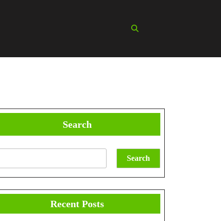
Search
Search
Recent Posts