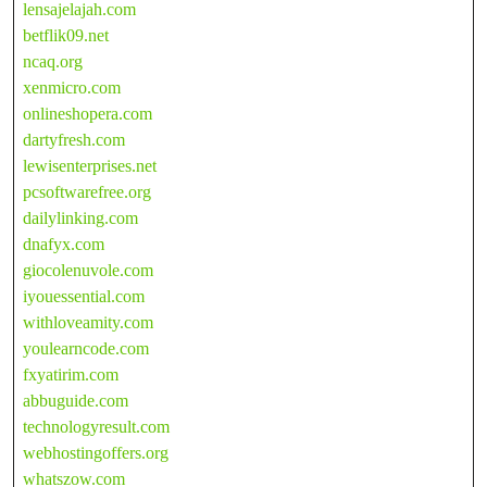
lensajelajah.com
betflik09.net
ncaq.org
xenmicro.com
onlineshopera.com
dartyfresh.com
lewisenterprises.net
pcsoftwarefree.org
dailylinking.com
dnafyx.com
giocolenuvole.com
iyouessential.com
withloveamity.com
youlearncode.com
fxyatirim.com
abbuguide.com
technologyresult.com
webhostingoffers.org
whatszow.com