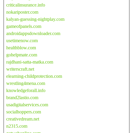
criticalinsurance.info
nokariposter.com
kalyan-guessing-nightplay.com
gameofpanels.com
androidappsdownloader.com
usetimenow.com
healthblow.com
gohelpmate.com
rajdhani-satta-matka.com
writerscraft.net
elearning-childprotection.com
wrestling4mena.com
knowledgeforall.info
brand2lastio.com
usadigitalservices.com
socialhoppers.com
creativedream.net
n2315.com