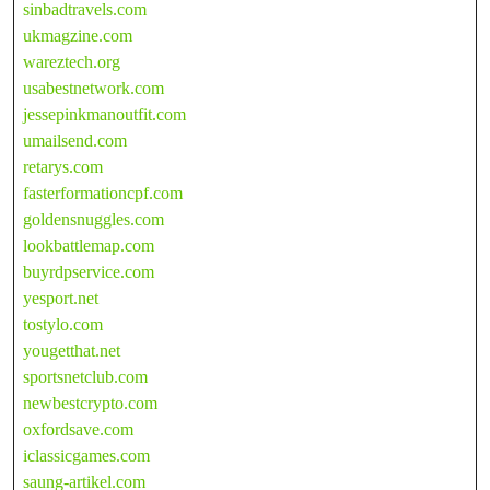
sinbadtravels.com
ukmagzine.com
wareztech.org
usabestnetwork.com
jessepinkmanoutfit.com
umailsend.com
retarys.com
fasterformationcpf.com
goldensnuggles.com
lookbattlemap.com
buyrdpservice.com
yesport.net
tostylo.com
yougetthat.net
sportsnetclub.com
newbestcrypto.com
oxfordsave.com
iclassicgames.com
saung-artikel.com