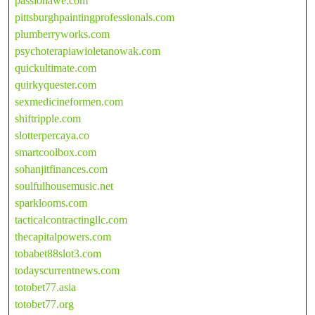
passionawe.com
pittsburghpaintingprofessionals.com
plumberryworks.com
psychoterapiawioletanowak.com
quickultimate.com
quirkyquester.com
sexmedicineformen.com
shiftripple.com
slotterpercaya.co
smartcoolbox.com
sohanjitfinances.com
soulfulhousemusic.net
sparklooms.com
tacticalcontractingllc.com
thecapitalpowers.com
tobabet88slot3.com
todayscurrentnews.com
totobet77.asia
totobet77.org