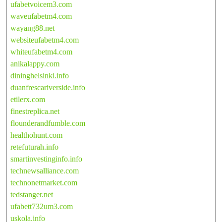
ufabetvoicem3.com
waveufabetm4.com
wayang88.net
websiteufabetm4.com
whiteufabetm4.com
anikalappy.com
dininghelsinki.info
duanfrescariverside.info
etilerx.com
finestreplica.net
flounderandfumble.com
healthohunt.com
retefuturah.info
smartinvestinginfo.info
technewsalliance.com
technonetmarket.com
tedstanger.net
ufabett732um3.com
uskola.info