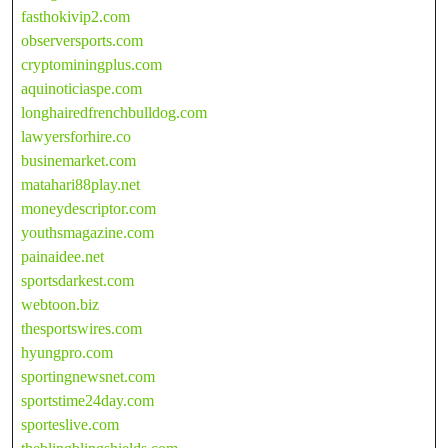
fasthokivip2.com
observersports.com
cryptominingplus.com
aquinoticiaspe.com
longhairedfrenchbulldog.com
lawyersforhire.co
businemarket.com
matahari88play.net
moneydescriptor.com
youthsmagazine.com
painaidee.net
sportsdarkest.com
webtoon.biz
thesportswires.com
hyungpro.com
sportingnewsnet.com
sportstime24day.com
sporteslive.com