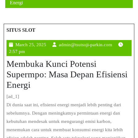
Energi
SITUS SLOT
March
admin@tsutsu
March 25, 2025
admin@tsutsuji-parkin.com
25,
parkin.com
2:57 pm
2025
Membuka Kunci Potensi
Supermpo: Masa Depan Efisiensi
Energi
[ad_1]
Di dunia saat ini, efisiensi energi menjadi lebih penting dari
sebelumnya. Dengan meningkatnya permintaan energi dan
kebutuhan mendesak untuk mengurangi emisi karbon,
menemukan cara untuk membuat konsumsi energi kita lebih