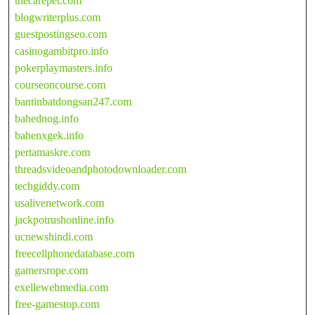
thecarepet.com
blogwriterplus.com
guestpostingseo.com
casinogambitpro.info
pokerplaymasters.info
courseoncourse.com
bantinbatdongsan247.com
bahednog.info
bahenxgek.info
pertamaskre.com
threadsvideoandphotodownloader.com
techgiddy.com
usalivenetwork.com
jackpotrushonline.info
ucnewshindi.com
freecellphonedatabase.com
gamersrope.com
exellewebmedia.com
free-gamestop.com