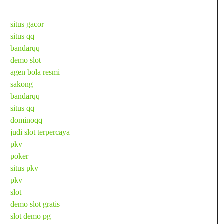
situs gacor
situs qq
bandarqq
demo slot
agen bola resmi
sakong
bandarqq
situs qq
dominoqq
judi slot terpercaya
pkv
poker
situs pkv
pkv
slot
demo slot gratis
slot demo pg