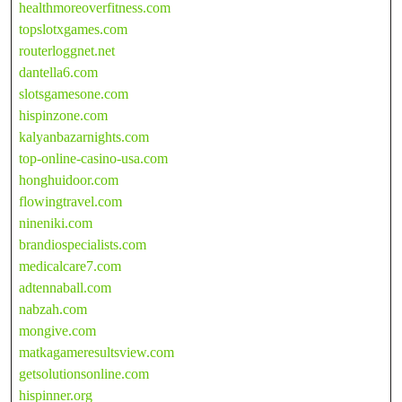
healthmoreoverfitness.com
topslotxgames.com
routerloggnet.net
dantella6.com
slotsgamesone.com
hispinzone.com
kalyanbazarnights.com
top-online-casino-usa.com
honghuidoor.com
flowingtravel.com
nineniki.com
brandiospecialists.com
medicalcare7.com
adtennaball.com
nabzah.com
mongive.com
matkagameresultsview.com
getsolutionsonline.com
hispinner.org