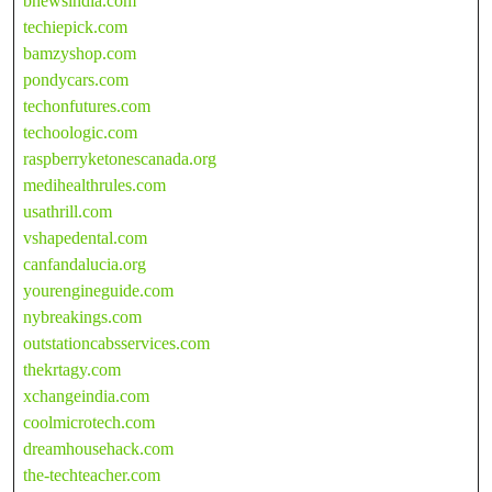
bnewsindia.com
techiepick.com
bamzyshop.com
pondycars.com
techonfutures.com
techoologic.com
raspberryketonescanada.org
medihealthrules.com
usathrill.com
vshapedental.com
canfandalucia.org
yourengineguide.com
nybreakings.com
outstationcabsservices.com
thekrtagy.com
xchangeindia.com
coolmicrotech.com
dreamhousehack.com
the-techteacher.com