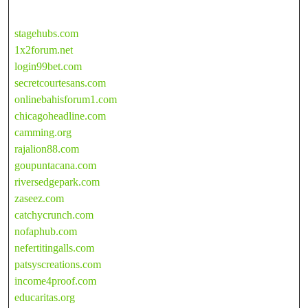
stagehubs.com
1x2forum.net
login99bet.com
secretcourtesans.com
onlinebahisforum1.com
chicagoheadline.com
camming.org
rajalion88.com
goupuntacana.com
riversedgepark.com
zaseez.com
catchycrunch.com
nofaphub.com
nefertitingalls.com
patsyscreations.com
income4proof.com
educaritas.org