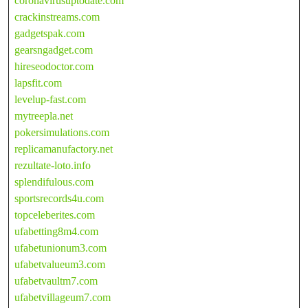
coronavirusuptodate.com
crackinstreams.com
gadgetspak.com
gearsngadget.com
hireseodoctor.com
lapsfit.com
levelup-fast.com
mytreepla.net
pokersimulations.com
replicamanufactory.net
rezultate-loto.info
splendifulous.com
sportsrecords4u.com
topceleberites.com
ufabetting8m4.com
ufabetunionum3.com
ufabetvalueum3.com
ufabetvaultm7.com
ufabetvillageum7.com