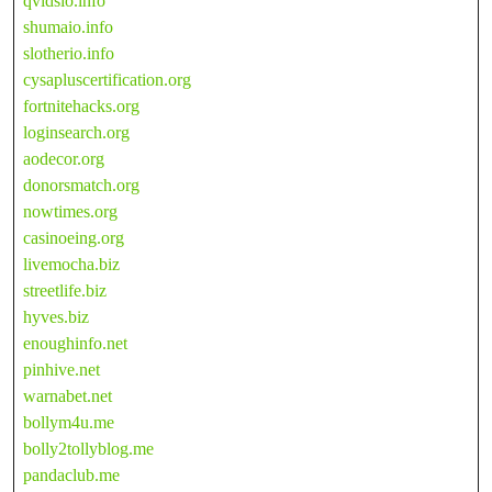
qvidsio.info
shumaio.info
slotherio.info
cysapluscertification.org
fortnitehacks.org
loginsearch.org
aodecor.org
donorsmatch.org
nowtimes.org
casinoeing.org
livemocha.biz
streetlife.biz
hyves.biz
enoughinfo.net
pinhive.net
warnabet.net
bollym4u.me
bolly2tollyblog.me
pandaclub.me