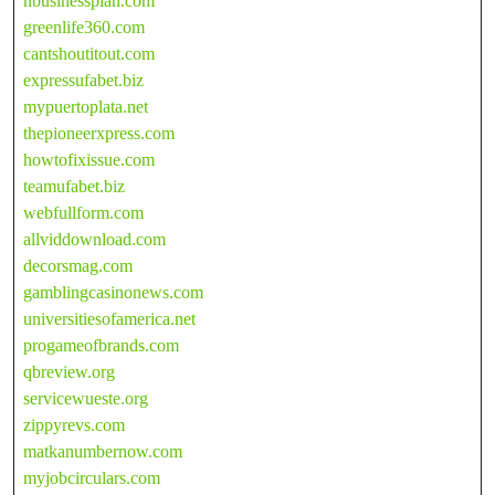
nbusinessplan.com
greenlife360.com
cantshoutitout.com
expressufabet.biz
mypuertoplata.net
thepioneerxpress.com
howtofixissue.com
teamufabet.biz
webfullform.com
allviddownload.com
decorsmag.com
gamblingcasinonews.com
universitiesofamerica.net
progameofbrands.com
qbreview.org
servicewueste.org
zippyrevs.com
matkanumbernow.com
myjobcirculars.com