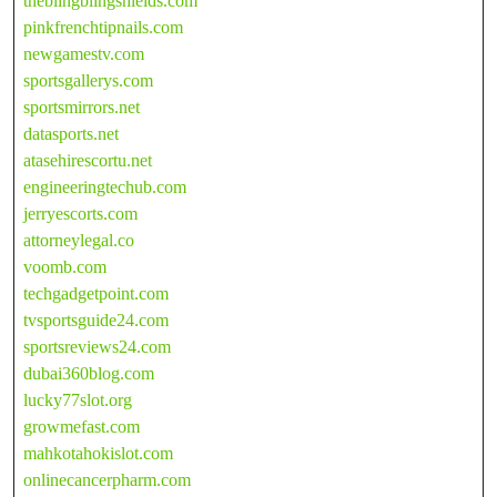
theblingblingshields.com
pinkfrenchtipnails.com
newgamestv.com
sportsgallerys.com
sportsmirrors.net
datasports.net
atasehirescortu.net
engineeringtechub.com
jerryescorts.com
attorneylegal.co
voomb.com
techgadgetpoint.com
tvsportsguide24.com
sportsreviews24.com
dubai360blog.com
lucky77slot.org
growmefast.com
mahkotahokislot.com
onlinecancerpharm.com