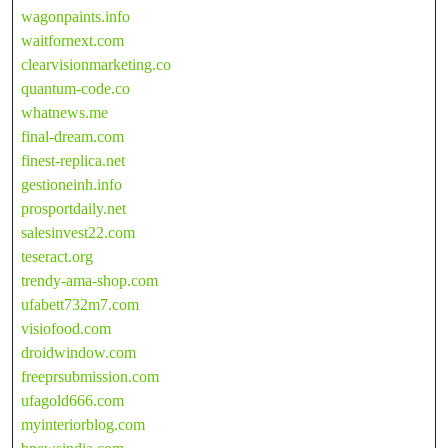
wagonpaints.info
waitfornext.com
clearvisionmarketing.co
quantum-code.co
whatnews.me
final-dream.com
finest-replica.net
gestioneinh.info
prosportdaily.net
salesinvest22.com
teseract.org
trendy-ama-shop.com
ufabett732m7.com
visiofood.com
droidwindow.com
freeprsubmission.com
ufagold666.com
myinteriorblog.com