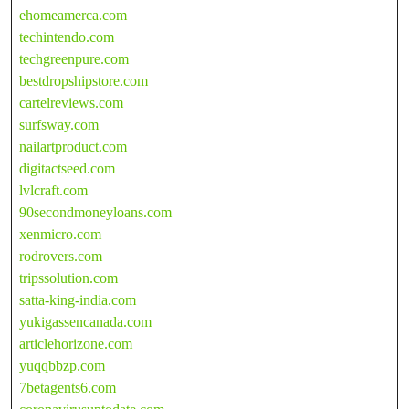
ehomeamerca.com
techintendo.com
techgreenpure.com
bestdropshipstore.com
cartelreviews.com
surfsway.com
nailartproduct.com
digitactseed.com
lvlcraft.com
90secondmoneyloans.com
xenmicro.com
rodrovers.com
tripssolution.com
satta-king-india.com
yukigassencanada.com
articlehorizone.com
yuqqbbzp.com
7betagents6.com