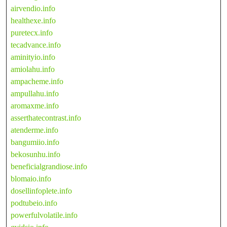
airvendio.info
healthexe.info
puretecx.info
tecadvance.info
aminityio.info
amiolahu.info
ampacheme.info
ampullahu.info
aromaxme.info
asserthatecontrast.info
atenderme.info
bangumiio.info
bekosunhu.info
beneficialgrandiose.info
blomaio.info
dosellinfoplete.info
podtubeio.info
powerfulvolatile.info