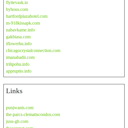
flyttevask.io
byhous.com
hartfordplazahotel.com
m-918kissapk.com
nabavkame.info
gakbiasa.com
iflowerhu.info
chicagocrystalconnection.com
imanabadii.com
trilipohu.info
appruptio.info
Links
punjwanis.com
the-parcs-clematiscondos.com
jusu-gb.com