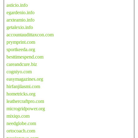
asticio.info
egardenio.info
arxteamio.info
getalexio.info
accountaudittaxcon.com
prymprint.com
sportkeeda.org
besttimespend.com
careandcure.biz
cogniyo.com
easymagazines.org
hirfanjilasmi.com
hometricks.org
leathercraftpro.com
microgridpower.org
mixiqo.com
needglobe.com
ortocoach.com