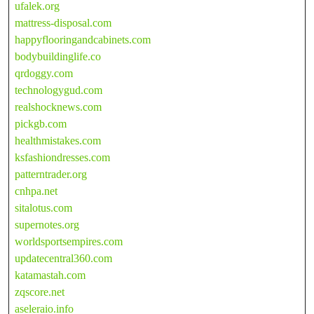
ufalek.org
mattress-disposal.com
happyflooringandcabinets.com
bodybuildinglife.co
qrdoggy.com
technologygud.com
realshocknews.com
pickgb.com
healthmistakes.com
ksfashiondresses.com
patterntrader.org
cnhpa.net
sitalotus.com
supernotes.org
worldsportsempires.com
updatecentral360.com
katamastah.com
zqscore.net
aseleraio.info