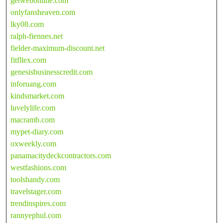
getwebonline.com
onlyfansheaven.com
lky08.com
ralph-fiennes.net
fielder-maximum-discount.net
fitfllex.com
genesisbusinesscredit.com
inforuang.com
kindsmarket.com
luvelylife.com
macramb.com
mypet-diary.com
oxweekly.com
panamacitydeckcontractors.com
westfashions.com
toolshandy.com
travelstager.com
trendinspires.com
rannyephul.com