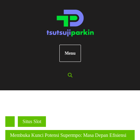
Skip
to
content
Menu
Situs Slot
Membuka Kunci Potensi Supermpo: Masa Depan Efisiensi