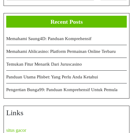
Recent Posts
Memahami Saung4D: Panduan Komprehensif
Memahami Ahlicasino: Platform Permainan Online Terbaru
Temukan Fitur Menarik Dari Juruscasino
Panduan Utama Plisbet: Yang Perlu Anda Ketahui
Pengertian Bunga99: Panduan Komprehensif Untuk Pemula
Links
situs gacor