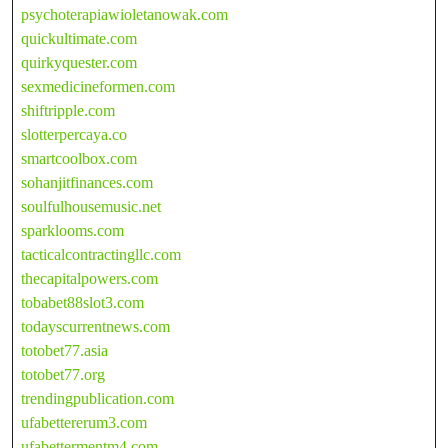
psychoterapiawioletanowak.com
quickultimate.com
quirkyquester.com
sexmedicineformen.com
shiftripple.com
slotterpercaya.co
smartcoolbox.com
sohanjitfinances.com
soulfulhousemusic.net
sparklooms.com
tacticalcontractingllc.com
thecapitalpowers.com
tobabet88slot3.com
todayscurrentnews.com
totobet77.asia
totobet77.org
trendingpublication.com
ufabettererum3.com
ufabettermentm4.com