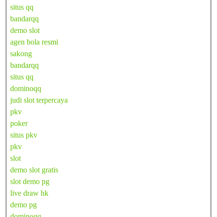
situs qq
bandarqq
demo slot
agen bola resmi
sakong
bandarqq
situs qq
dominoqq
judi slot terpercaya
pkv
poker
situs pkv
pkv
slot
demo slot gratis
slot demo pg
live draw hk
demo pg
dominoqq