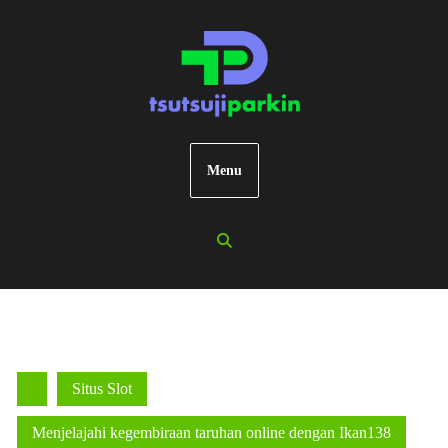
Skip
to
content
Menu
Situs Slot
Menjelajahi kegembiraan taruhan online dengan Ikan138