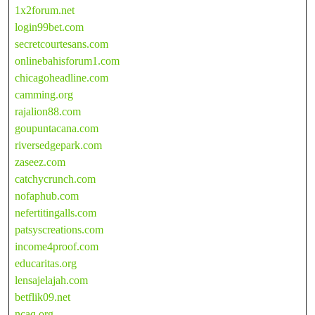
1x2forum.net
login99bet.com
secretcourtesans.com
onlinebahisforum1.com
chicagoheadline.com
camming.org
rajalion88.com
goupuntacana.com
riversedgepark.com
zaseez.com
catchycrunch.com
nofaphub.com
nefertitingalls.com
patsyscreations.com
income4proof.com
educaritas.org
lensajelajah.com
betflik09.net
ncaq.org