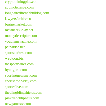
cryptominingplus.com
aquinoticiaspe.com
longhairedfrenchbulldog.com
lawyersforhire.co
businemarket.com
matahari88play.net
moneydescriptor.com
youthsmagazine.com
painaidee.net
sportsdarkest.com
webtoon.biz
thesportswires.com
hyungpro.com
sportingnewsnet.com
sportstime24day.com
sporteslive.com
theblingblingshields.com
pinkfrenchtipnails.com
newgamestv.com