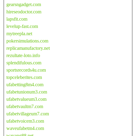
gearsngadget.com
hireseodoctor.com
lapsfit.com
levelup-fast.com
mytreepla.net
pokersimulations.com
replicamanufactory.net
rezultate-loto.info
splendifulous.com
sportsrecords4u.com
topceleberites.com
ufabetting8m4.com
ufabetunionum3.com
ufabetvalueum3.com
ufabetvaultm7.com
ufabetvillageum7.com
ufabetvoicem3.com
waveufabetm4.com
wayang88.net