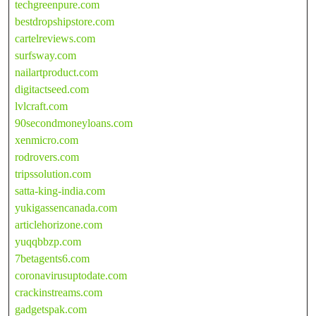
techgreenpure.com
bestdropshipstore.com
cartelreviews.com
surfsway.com
nailartproduct.com
digitactseed.com
lvlcraft.com
90secondmoneyloans.com
xenmicro.com
rodrovers.com
tripssolution.com
satta-king-india.com
yukigassencanada.com
articlehorizone.com
yuqqbbzp.com
7betagents6.com
coronavirusuptodate.com
crackinstreams.com
gadgetspak.com