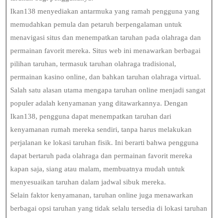
Ikan138 menyediakan antarmuka yang ramah pengguna yang
memudahkan pemula dan petaruh berpengalaman untuk
menavigasi situs dan menempatkan taruhan pada olahraga dan
permainan favorit mereka. Situs web ini menawarkan berbagai
pilihan taruhan, termasuk taruhan olahraga tradisional,
permainan kasino online, dan bahkan taruhan olahraga virtual.
Salah satu alasan utama mengapa taruhan online menjadi sangat
populer adalah kenyamanan yang ditawarkannya. Dengan
Ikan138, pengguna dapat menempatkan taruhan dari
kenyamanan rumah mereka sendiri, tanpa harus melakukan
perjalanan ke lokasi taruhan fisik. Ini berarti bahwa pengguna
dapat bertaruh pada olahraga dan permainan favorit mereka
kapan saja, siang atau malam, membuatnya mudah untuk
menyesuaikan taruhan dalam jadwal sibuk mereka.
Selain faktor kenyamanan, taruhan online juga menawarkan
berbagai opsi taruhan yang tidak selalu tersedia di lokasi taruhan