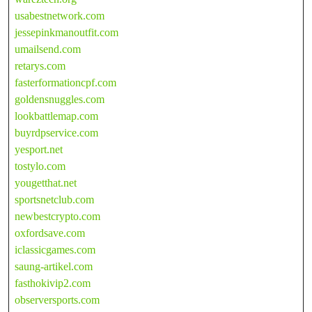
usabestnetwork.com
jessepinkmanoutfit.com
umailsend.com
retarys.com
fasterformationcpf.com
goldensnuggles.com
lookbattlemap.com
buyrdpservice.com
yesport.net
tostylo.com
yougetthat.net
sportsnetclub.com
newbestcrypto.com
oxfordsave.com
iclassicgames.com
saung-artikel.com
fasthokivip2.com
observersports.com