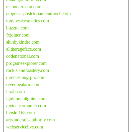
technoarmaan.com
empresasposicionamientoweb.com
tonybestcosmetics.com
buzznc.com
fxjoiner.com
skinbykindra.com
alltherageface.com
codenational.com
progameexplorer.com
rockislandroastery.com
directselling-pro.com
revenuealarm.com
lurab.com
ignitioncoilguide.com
mytechcomputer.com
bioslot168.com
artsandcraftsauthority.com
webservicelive.com