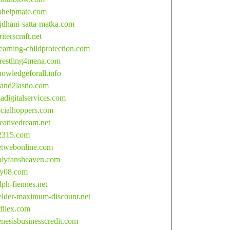
ohelpmate.com
ajdhani-satta-matka.com
iterscraft.net
earning-childprotection.com
restling4mena.com
nowledgeforall.info
rand2lastio.com
adigitalservices.com
ocialhoppers.com
reativedream.net
2315.com
etwebonline.com
nlyfansheaven.com
ky08.com
lph-fiennes.net
ielder-maximum-discount.net
tfllex.com
enesisbusinesscredit.com