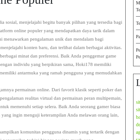
M
T
 sosial, menjelajahi begitu banyak pilihan yang tersedia bagi
T
platform online populer yang mendapatkan daya tarik dalam
P
 ini menawarkan pengalaman unik dan mendalam bagi
enjelajahi konten baru, dan terlibat dalam berbagai aktivitas.
P
berbagai minat dan preferensi. Baik Anda penggemar game
P
 dengan individu yang berpikiran sama, Hoki178 memiliki
 memiliki antarmuka yang ramah pengguna yang memudahkan
gamnya permainan online. Dari favorit klasik seperti poker dan
 pengalaman realitas virtual dan permainan peran multipemain,
si
tuk memenuhi setiap selera. Baik Anda seorang gamer biasa
si
s yang ingin menguji keterampilan Anda melawan orang lain,
b
d
ampilkan komunitas pengguna dinamis yang tertarik dengan
a
s