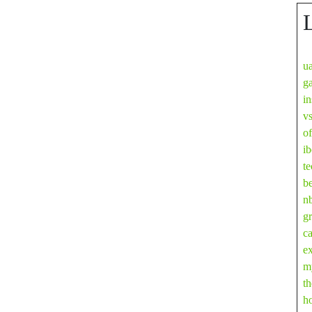
u
g
in
v
o
i
te
b
n
g
c
ex
m
t
h