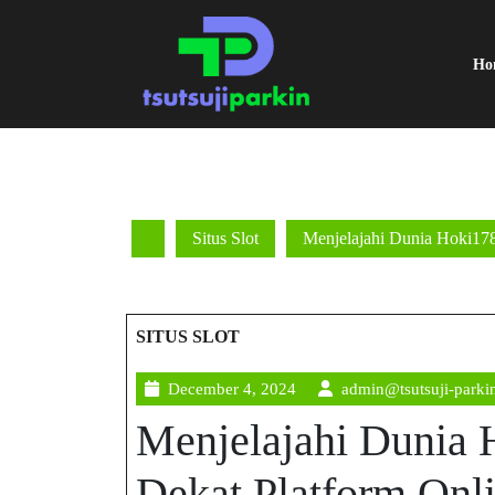
Skip
to
content
Ho
Situs Slot
Menjelajahi Dunia Hoki178
SITUS SLOT
December
December 4, 2024
admin@tsutsuji-parki
4,
Menjelajahi Dunia 
2024
Dekat Platform Onl