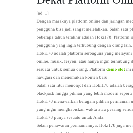
[ad_1]
Dengan maraknya platform online dan jaringan media
pengguna bisa jadi sangat melelahkan. Salah satu 
beberapa tahun terakhir adalah Hoki178. Platform
pengguna yang ingin terhubung dengan orang lain, m
Hoki178 adalah platform serbaguna yang melayani 
online, musik, fesyen, atau hanya ingin terhubung
sesuatu untuk semua orang. Platform
demo slot
ini
navigasi dan menemukan konten baru.
Salah satu fitur menonjol dari Hoki178 adalah bera
blackjack hingga pilihan yang lebih modern seperti
Hoki178 menawarkan beragam pilihan permainan un
yang ingin menghabiskan waktu atau pesaing seriu
Hoki178 punya sesuatu untuk Anda.
Selain penawaran permainannya, Hoki178 juga men