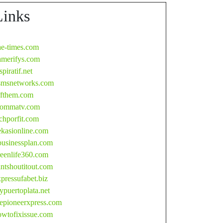
Links
ae-times.com
amerifys.com
spiratif.net
smsnetworks.com
ffthem.com
bommatv.com
chporfit.com
ekasionline.com
businessplan.com
reenlife360.com
antshoutitout.com
pressufabet.biz
ypuertoplata.net
hepioneerxpress.com
owtofixissue.com