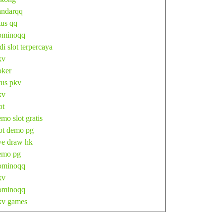
andarqq
tus qq
ominoqq
di slot terpercaya
kv
oker
tus pkv
kv
ot
mo slot gratis
lot demo pg
ive draw hk
emo pg
ominoqq
kv
ominoqq
kv games