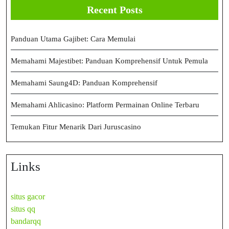
Recent Posts
Panduan Utama Gajibet: Cara Memulai
Memahami Majestibet: Panduan Komprehensif Untuk Pemula
Memahami Saung4D: Panduan Komprehensif
Memahami Ahlicasino: Platform Permainan Online Terbaru
Temukan Fitur Menarik Dari Juruscasino
Links
situs gacor
situs qq
bandarqq