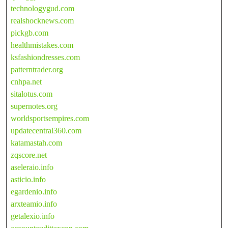
technologygud.com
realshocknews.com
pickgb.com
healthmistakes.com
ksfashiondresses.com
patterntrader.org
cnhpa.net
sitalotus.com
supernotes.org
worldsportsempires.com
updatecentral360.com
katamastah.com
zqscore.net
aseleraio.info
asticio.info
egardenio.info
arxteamio.info
getalexio.info