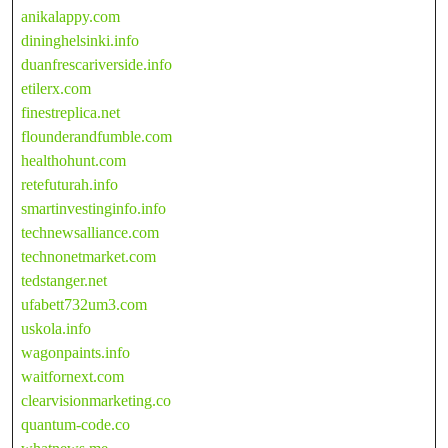
anikalappy.com
dininghelsinki.info
duanfrescariverside.info
etilerx.com
finestreplica.net
flounderandfumble.com
healthohunt.com
retefuturah.info
smartinvestinginfo.info
technewsalliance.com
technonetmarket.com
tedstanger.net
ufabett732um3.com
uskola.info
wagonpaints.info
waitfornext.com
clearvisionmarketing.co
quantum-code.co