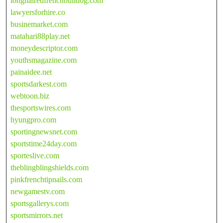
longhairedfrenchbulldog.com
lawyersforhire.co
businemarket.com
matahari88play.net
moneydescriptor.com
youthsmagazine.com
painaidee.net
sportsdarkest.com
webtoon.biz
thesportswires.com
hyungpro.com
sportingnewsnet.com
sportstime24day.com
sporteslive.com
theblingblingshields.com
pinkfrenchtipnails.com
newgamestv.com
sportsgallerys.com
sportsmirrors.net