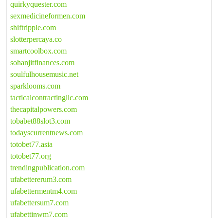
quirkyquester.com
sexmedicineformen.com
shiftripple.com
slotterpercaya.co
smartcoolbox.com
sohanjitfinances.com
soulfulhousemusic.net
sparklooms.com
tacticalcontractingllc.com
thecapitalpowers.com
tobabet88slot3.com
todayscurrentnews.com
totobet77.asia
totobet77.org
trendingpublication.com
ufabettererum3.com
ufabettermentm4.com
ufabettersum7.com
ufabettinwm7.com