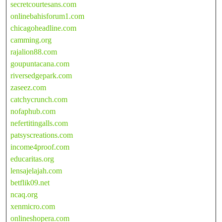
secretcourtesans.com
onlinebahisforum1.com
chicagoheadline.com
camming.org
rajalion88.com
goupuntacana.com
riversedgepark.com
zaseez.com
catchycrunch.com
nofaphub.com
nefertitingalls.com
patsyscreations.com
income4proof.com
educaritas.org
lensajelajah.com
betflik09.net
ncaq.org
xenmicro.com
onlineshopera.com