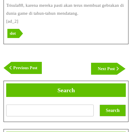
Trisula88, karena mereka pasti akan terus membuat gebrakan di
dunia game di tahun-tahun mendatang.
[ad_2]
slot
Post
navigation
Previous
Previous Post
Next
Next Post
Post
Post
Search
Search