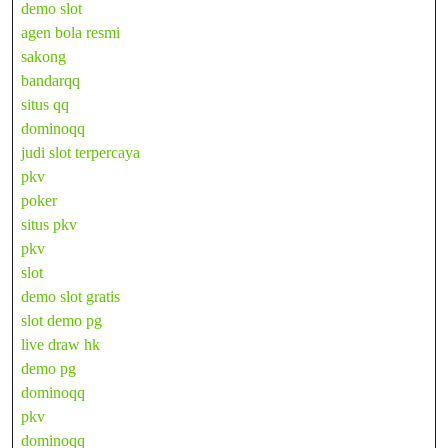
demo slot
agen bola resmi
sakong
bandarqq
situs qq
dominoqq
judi slot terpercaya
pkv
poker
situs pkv
pkv
slot
demo slot gratis
slot demo pg
live draw hk
demo pg
dominoqq
pkv
dominoqq